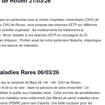
U de Rouen 21/03/26
 en partenariat avec le centre hospitalier universitaire (CHU) de
 au CHU de Rouen, vous propose des séances d’ETP sur différents
 activités organisés : les médicaments les traitements la
ets. Venez assister à nos séances d’ETP en compagnie du Dr
 en drépano. Profiter aussi de notre partenaire Natacha, relaxologue
 d’une séance de relaxation.
ladies Rares 06/03/26
 lieu le vendredi 06 Mars 26 13h -18h CHU de Rouen,
il de la vie rare : tisser le parcours de soins ensemble". Un
iliser le public aux maladies rares. Cette journée de sensibilisation
rme maladies rares notamment (les filières de santé maladies rares
rares (PEMR) parmi tant d'autres. Une belle occasion pour les