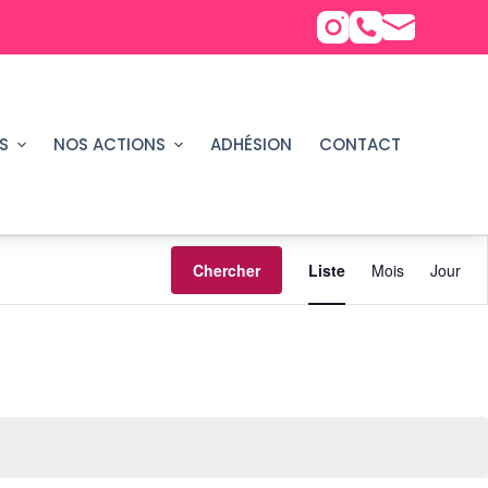
S
NOS ACTIONS
ADHÉSION
CONTACT
N
Chercher
Liste
Mois
Jour
a
v
i
g