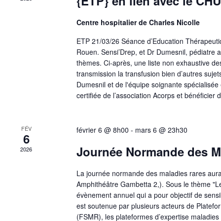
{ETP} en lien avec le CH
v
e
m
Centre hospitalier de Charles Nicolle
i
e
ETP 21/03/26 Séance d’Education Thérapeutique
n
Rouen. Sensi’Drep, et Dr Dumesnil, pédiatre
g
t
thèmes. Ci-après, une liste non exhaustive des
s
transmission la transfusion bien d’autres suj
p
a
Dumesnil et de l'équipe soignante spécialisée
a
certifiée de l’association Acorps et bénéficier
r
t
m
o
FÉV
février 6 @ 8h00
-
mars 6 @ 23h30
i
6
t
Journée Normande des Ma
-
2026
o
c
l
La journée normande des maladies rares aura
n
Amphithéâtre Gambetta 2,). Sous le thème "Le f
é
évènement annuel qui a pour objectif de sensib
.
est soutenue par plusieurs acteurs de Platefo
d
(FSMR), les plateformes d’expertise maladies 