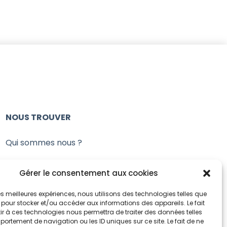
NOUS TROUVER
Qui sommes nous ?
02 Chemin des Ecoliers, 78570 Andrésy
Gérer le consentement aux cookies
Tel : 06 66 09 78 03
-
Mail :
 les meilleures expériences, nous utilisons des technologies telles que
 pour stocker et/ou accéder aux informations des appareils. Le fait
sensi.drep@gmail.com
r à ces technologies nous permettra de traiter des données telles
ortement de navigation ou les ID uniques sur ce site. Le fait de ne