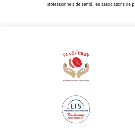
professionnels de santé, les associations de 
e
v
u
e
s
É
v
è