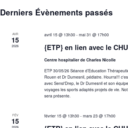
e
-
c
c
Derniers Évènements passés
t
r
l
i
é
o
c
.
n
AVR
avril 15 @ 13h30
-
mai 31 @ 17h00
R
n
15
h
e
e
{ETP} en lien avec le CH
2026
c
z
e
h
u
Centre hospitalier de Charles Nicolle
e
n
e
r
ETP 30/05/26 Séance d’Education Thérapeutique
e
Rouen et Dr Dumesnil, pédiatre. Hourra!!! c'es
c
d
avec Sensi'Drep, le Dr Dumesnil et son équipe
h
a
t
voyages les sports adaptés projets de vie. Not
e
t
sera présente.
r
e
n
É
.
v
a
FÉV
février 15 @ 13h30
-
mars 23 @ 17h00
è
15
n
2026