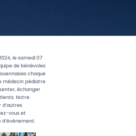
2024, le samedi 07
équipe de bénévoles
 rouennaises chaque
 le médecin pédiatre
ésenter, échanger
tients. Notre
r d’autres
dez-vous et
s d’évènement.