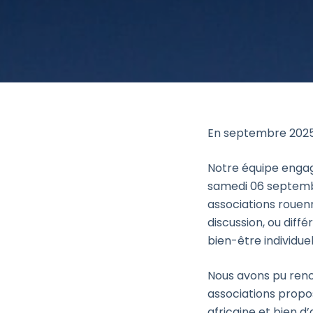
En septembre 2025,
Notre équipe engagé
samedi 06 septemb
associations rouen
discussion, ou diff
bien-être individu
Nous avons pu renc
associations propos
africaine et bien d