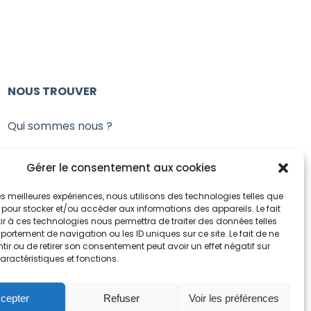
NOUS TROUVER
Qui sommes nous ?
02 Chemin des Ecoliers, 78570 Andrésy
Gérer le consentement aux cookies
Tel : 06 66 09 78 03
-
Mail :
 les meilleures expériences, nous utilisons des technologies telles que
 pour stocker et/ou accéder aux informations des appareils. Le fait
sensi.drep@gmail.com
r à ces technologies nous permettra de traiter des données telles
ortement de navigation ou les ID uniques sur ce site. Le fait de ne
ir ou de retirer son consentement peut avoir un effet négatif sur
aractéristiques et fonctions.
cepter
Refuser
Voir les préférences